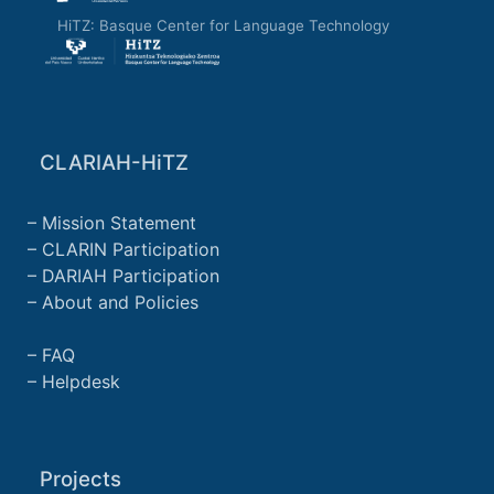
HiTZ: Basque Center for Language Technology
CLARIAH-HiTZ
Mission Statement
CLARIN Participation
DARIAH Participation
About and Policies
FAQ
Helpdesk
Projects