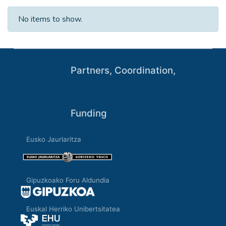
No items to show.
Partners, Coordination,
Funding
Eusko Jaurlaritza
Gipuzkoako Foru Aldundia
Euskal Herriko Unibertsitatea